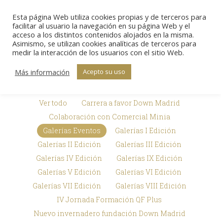
Esta página Web utiliza cookies propias y de terceros para
Sear
facilitar al usuario la navegación en su página Web y el
acceso a los distintos contenidos alojados en la misma.
Asimismo, se utilizan cookies analíticas de terceros para
Galerías de
medir la interacción de los usuarios con el sitio Web.
Estás aquí:
Inicio
Premios Txema Elorza
imágenes
Galerías de imágenes
Más información
Acepto su uso
Ver todo
Carrera a favor Down Madrid
Colaboración con Comercial Minia
Galerías Eventos
Galerías I Edición
Galerías II Edición
Galerías III Edición
Galerías IV Edición
Galerías IX Edición
Galerías V Edición
Galerías VI Edición
Galerías VII Edición
Galerías VIII Edición
IV Jornada Formación QF Plus
Nuevo invernadero fundación Down Madrid