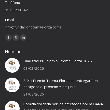
Teléfono
91 632 60 42
Email
info@fundaciontxemaelorza.coma
Encuéntranos en:
Facebook
X
Linkedin
page
page
page
Noticias
opens
opens
opens
in
in
in
Finalistas XII Premio Txema Elorza 2025
new
new
new
03/03/2026
window
window
window
El XII Premio Txema Elorza se entregará en
Zaragoza el próximo 5 de junio
21/02/2026
Comida solidaria por los afectados por la DANA:
el sector volvió a reunirse en Catarroja