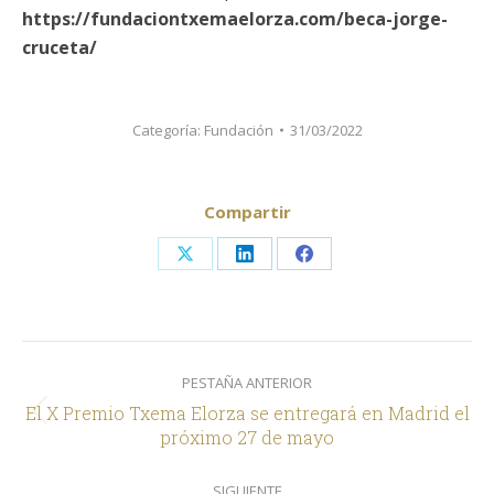
https://fundaciontxemaelorza.com/beca-jorge-
cruceta/
Categoría:
Fundación
31/03/2022
Compartir
Share
Share
Share
on
on
on
X
LinkedIn
Facebook
Navegación
PESTAÑA ANTERIOR
entre
El X Premio Txema Elorza se entregará en Madrid el
comentarios
Pestaña
próximo 27 de mayo
anterior
SIGUIENTE