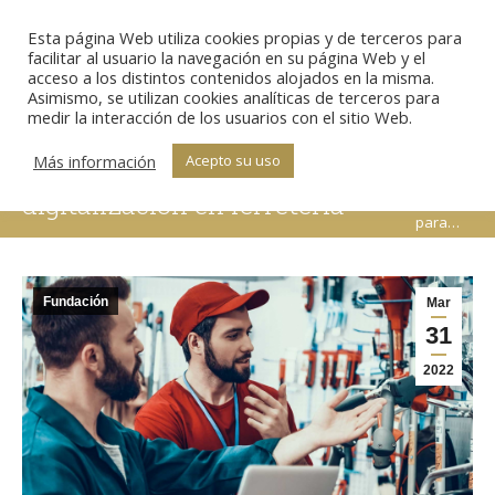
Esta página Web utiliza cookies propias y de terceros para
Sear
facilitar al usuario la navegación en su página Web y el
acceso a los distintos contenidos alojados en la misma.
Asimismo, se utilizan cookies analíticas de terceros para
Estás aquí:
medir la interacción de los usuarios con el sitio Web.
Inicio
Se amplía el plazo para
Fundación
Más información
Acepto su uso
presentar proyectos de
Se amplía
el plazo
digitalización en ferretería
para…
Fundación
Mar
31
2022