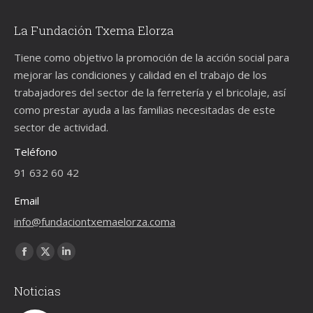
La Fundación Txema Elorza
Tiene como objetivo la promoción de la acción social para
mejorar las condiciones y calidad en el trabajo de los
trabajadores del sector de la ferretería y el bricolaje, así
como prestar ayuda a las familias necesitadas de este
sector de actividad.
Teléfono
91 632 60 42
Email
info@fundaciontxemaelorza.coma
Encuéntranos en:
Facebook
X
Linkedin
page
page
page
Noticias
opens
opens
opens