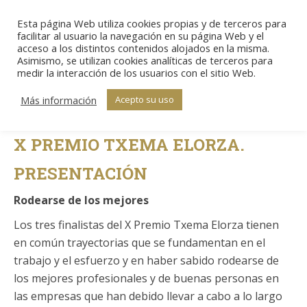
Esta página Web utiliza cookies propias y de terceros para
Sear
facilitar al usuario la navegación en su página Web y el
acceso a los distintos contenidos alojados en la misma.
Asimismo, se utilizan cookies analíticas de terceros para
medir la interacción de los usuarios con el sitio Web.
Estás aquí:
Inicio
X Premios Txema Elorza
Presentación
Presentación
Más información
Acepto su uso
X PREMIO TXEMA ELORZA.
PRESENTACIÓN
Rodearse de los mejores
Los tres finalistas del X Premio Txema Elorza tienen
en común trayectorias que se fundamentan en el
trabajo y el esfuerzo y en haber sabido rodearse de
los mejores profesionales y de buenas personas en
las empresas que han debido llevar a cabo a lo largo