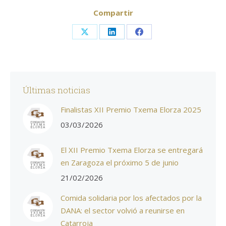
Compartir
Share
Share
Share
on
on
on
X
LinkedIn
Facebook
Últimas noticias
Finalistas XII Premio Txema Elorza 2025
03/03/2026
El XII Premio Txema Elorza se entregará
en Zaragoza el próximo 5 de junio
21/02/2026
Comida solidaria por los afectados por la
DANA: el sector volvió a reunirse en
Catarroja