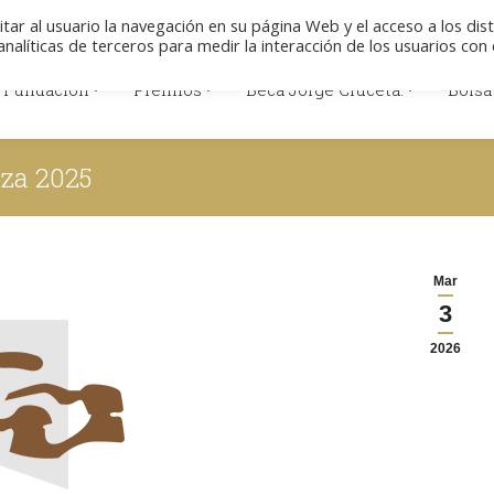
Colabore
Descargas
Aviso legal
Polít
itar al usuario la navegación en su página Web y el acceso a los dis
nalíticas de terceros para medir la interacción de los usuarios con 
 Fundación
Premios
Beca Jorge Cruceta.
Bolsa
 Fundación
Premios
Beca Jorge Cruceta.
Bolsa
rza 2025
E
Mar
3
2026