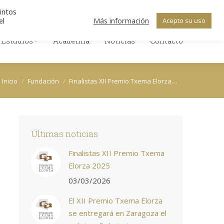
Search:
ica de Cookies
Política de Privacidad
tintos
Facebook
X
Linkedin
el
Más información
Acepto su uso
 Estudios
Academia
Noticias
Contacto
page
page
page
 Estudios
Academia
Noticias
opens
opens
Contacto
opens
in
in
in
new
new
new
stás aquí:
window
window
window
Inicio
Fundación
Finalistas XII Premio Txema Elorza…
Últimas noticias
Finalistas XII Premio Txema
Elorza 2025
03/03/2026
El XII Premio Txema Elorza
se entregará en Zaragoza el