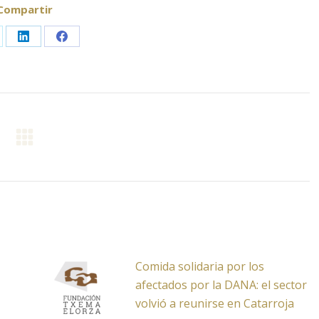
Compartir
are
Share
Share
on
on
LinkedIn
Facebook
Comida solidaria por los
afectados por la DANA: el sector
volvió a reunirse en Catarroja