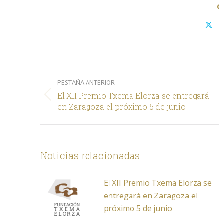
Sh
on
X
Navegación
PESTAÑA ANTERIOR
entre
El XII Premio Txema Elorza se entregará
comentarios
Pestaña
en Zaragoza el próximo 5 de junio
anterior
Noticias relacionadas
El XII Premio Txema Elorza se
entregará en Zaragoza el
próximo 5 de junio