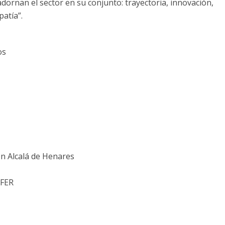
dornan el sector en su conjunto: trayectoria, innovación,
patía”.
os
n Alcalá de Henares
NFER