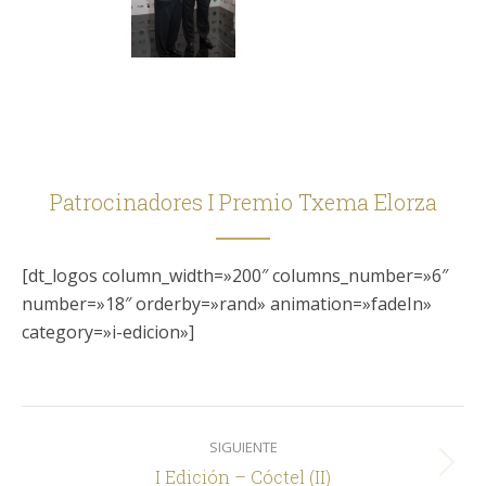
Patrocinadores I Premio Txema Elorza
[dt_logos column_width=»200″ columns_number=»6″
number=»18″ orderby=»rand» animation=»fadeIn»
category=»i-edicion»]
Navegación
SIGUIENTE
entre
Siguiente
I Edición – Cóctel (II)