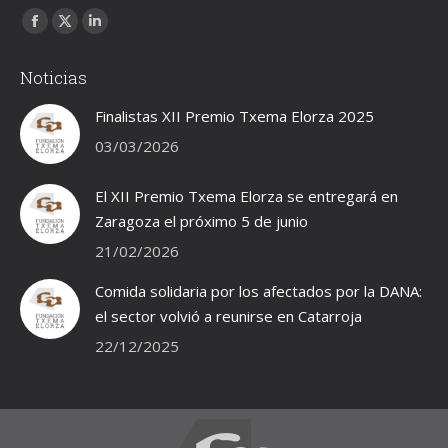
Encuéntranos en:
Facebook
X
Linkedin
page
page
page
Noticias
opens
opens
opens
in
in
in
Finalistas XII Premio Txema Elorza 2025
new
new
new
03/03/2026
window
window
window
El XII Premio Txema Elorza se entregará en
Zaragoza el próximo 5 de junio
21/02/2026
Comida solidaria por los afectados por la DANA:
el sector volvió a reunirse en Catarroja
22/12/2025