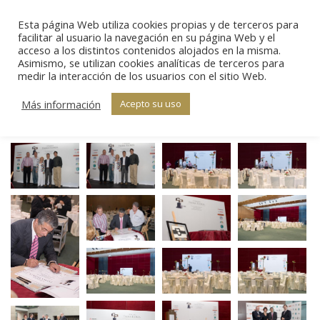
Esta página Web utiliza cookies propias y de terceros para
Sear
facilitar al usuario la navegación en su página Web y el
acceso a los distintos contenidos alojados en la misma.
Asimismo, se utilizan cookies analíticas de terceros para
I Edición –
medir la interacción de los usuarios con el sitio Web.
Estás aquí:
Inicio
Galería
Cóctel (I)
I Edición – Cóctel (I)
Más información
Acepto su uso