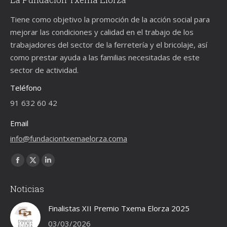
Tiene como objetivo la promoción de la acción social para
mejorar las condiciones y calidad en el trabajo de los
trabajadores del sector de la ferretería y el bricolaje, así
como prestar ayuda a las familias necesitadas de este
sector de actividad.
Teléfono
91 632 60 42
Email
info@fundaciontxemaelorza.coma
Encuéntranos en:
Facebook
X
Linkedin
page
page
page
Noticias
opens
opens
opens
in
in
in
Finalistas XII Premio Txema Elorza 2025
new
new
new
03/03/2026