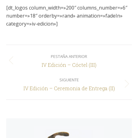
[dt_logos column_width=»200″ columns_number=»6″
number=»18″ orderby=»rand» animation=»fadeIn»
category=»iv-edicion»]
Navegación
PESTAÑA ANTERIOR
entre
Pestaña
IV Edición – Cóctel (III)
comentarios
anterior
SIGUIENTE
Siguiente
IV Edición – Ceremonia de Entrega (II)