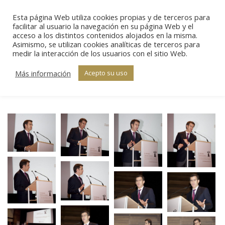
Esta página Web utiliza cookies propias y de terceros para
Sear
facilitar al usuario la navegación en su página Web y el
acceso a los distintos contenidos alojados en la misma.
Asimismo, se utilizan cookies analíticas de terceros para
IV Edición –
medir la interacción de los usuarios con el sitio Web.
Estás aquí:
Inicio
Galería
Ceremonia de
IV Edición –
Más información
Acepto su uso
Ceremonia de…
Entrega (V)