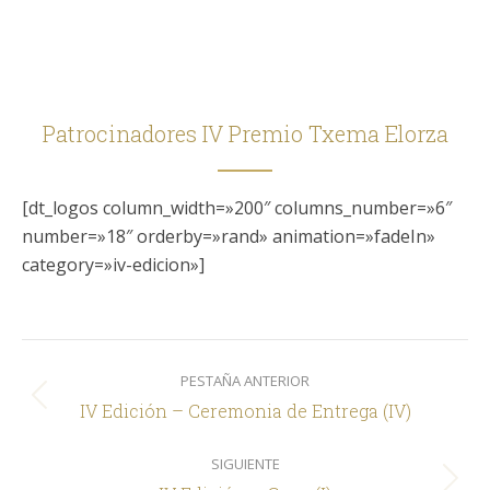
Patrocinadores IV Premio Txema Elorza
[dt_logos column_width=»200″ columns_number=»6″
number=»18″ orderby=»rand» animation=»fadeIn»
category=»iv-edicion»]
Navegación
PESTAÑA ANTERIOR
entre
Pestaña
IV Edición – Ceremonia de Entrega (IV)
comentarios
anterior
SIGUIENTE