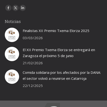
Encuéntranos en:
Facebook
X
Linkedin
page
page
page
Noticias
opens
opens
opens
in
in
in
Finalistas XII Premio Txema Elorza 2025
new
new
new
03/03/2026
window
window
window
El XII Premio Txema Elorza se entregará en
Zaragoza el próximo 5 de junio
21/02/2026
Comida solidaria por los afectados por la DANA:
el sector volvió a reunirse en Catarroja
22/12/2025