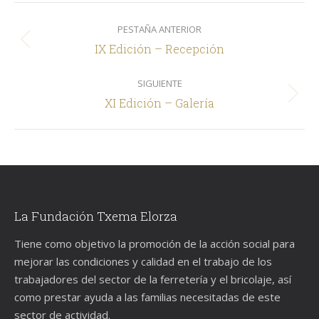
Navegación
PESTAÑA ANTERIOR
entre
Pestaña
IX Edición – Recepción
comentarios
anterior
SIGUIENTE
Siguiente
XI Edición – Galería
La Fundación Txema Elorza
Tiene como objetivo la promoción de la acción social para
mejorar las condiciones y calidad en el trabajo de los
trabajadores del sector de la ferretería y el bricolaje, así
como prestar ayuda a las familias necesitadas de este
sector de actividad.