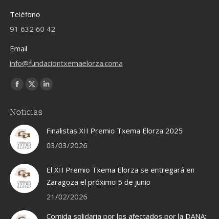
Teléfono
91 632 60 42
Email
info@fundaciontxemaelorza.coma
Encuéntranos en:
Facebook
X
Linkedin
page
page
page
Noticias
opens
opens
opens
in
in
in
Finalistas XII Premio Txema Elorza 2025
new
new
new
03/03/2026
window
window
window
El XII Premio Txema Elorza se entregará en
Zaragoza el próximo 5 de junio
21/02/2026
Comida solidaria por los afectados por la DANA: