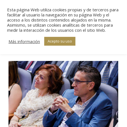
Esta página Web utiliza cookies propias y de terceros para
Sear
facilitar al usuario la navegación en su página Web y el
acceso a los distintos contenidos alojados en la misma.
Asimismo, se utilizan cookies analíticas de terceros para
X Edición –
medir la interacción de los usuarios con el sitio Web.
Estás aquí:
Inicio
Galería
Galería
X Edición – Galería
Más información
Acepto su uso