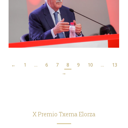
←
1
…
6
7
8
9
10
…
13
→
X Premio Txema Elorza