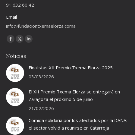
91 632 60 42
Email
info@fundaciontxemaelorza.coma
Encuéntranos en:
Facebook
X
Linkedin
page
page
page
Noticias
opens
opens
opens
in
in
in
Finalistas XII Premio Txema Elorza 2025
new
new
new
03/03/2026
window
window
window
El XII Premio Txema Elorza se entregará en
Zaragoza el próximo 5 de junio
21/02/2026
Comida solidaria por los afectados por la DANA:
el sector volvió a reunirse en Catarroja