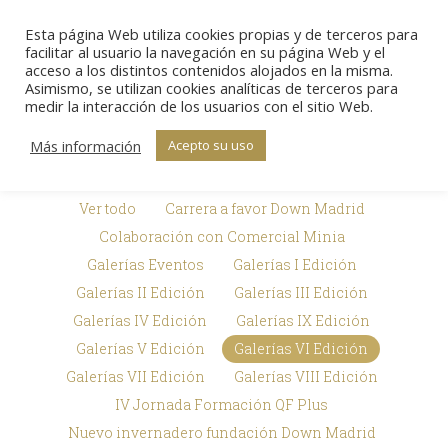
Esta página Web utiliza cookies propias y de terceros para
Sear
facilitar al usuario la navegación en su página Web y el
acceso a los distintos contenidos alojados en la misma.
Asimismo, se utilizan cookies analíticas de terceros para
Galerías de
medir la interacción de los usuarios con el sitio Web.
Estás aquí:
Inicio
Premios Txema Elorza
imágenes
Galerías de imágenes
Más información
Acepto su uso
Ver todo
Carrera a favor Down Madrid
Colaboración con Comercial Minia
Galerías Eventos
Galerías I Edición
Galerías II Edición
Galerías III Edición
Galerías IV Edición
Galerías IX Edición
Galerías V Edición
Galerías VI Edición
Galerías VII Edición
Galerías VIII Edición
IV Jornada Formación QF Plus
Nuevo invernadero fundación Down Madrid