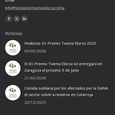
Email
info@fundaciontxemaelorza.coma
Encuéntranos en:
Facebook
X
Linkedin
page
page
page
Noticias
opens
opens
opens
in
in
in
Finalistas XII Premio Txema Elorza 2025
new
new
new
03/03/2026
window
window
window
El XII Premio Txema Elorza se entregará en
Zaragoza el próximo 5 de junio
21/02/2026
Comida solidaria por los afectados por la DANA:
el sector volvió a reunirse en Catarroja
22/12/2025