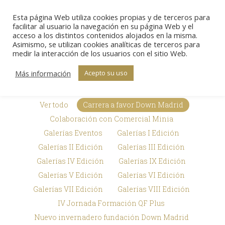
Esta página Web utiliza cookies propias y de terceros para
Sear
facilitar al usuario la navegación en su página Web y el
acceso a los distintos contenidos alojados en la misma.
Asimismo, se utilizan cookies analíticas de terceros para
Galerías de
medir la interacción de los usuarios con el sitio Web.
Estás aquí:
Inicio
Premios Txema Elorza
imágenes
Galerías de imágenes
Más información
Acepto su uso
Ver todo
Carrera a favor Down Madrid
Colaboración con Comercial Minia
Galerías Eventos
Galerías I Edición
Galerías II Edición
Galerías III Edición
Galerías IV Edición
Galerías IX Edición
Galerías V Edición
Galerías VI Edición
Galerías VII Edición
Galerías VIII Edición
IV Jornada Formación QF Plus
Nuevo invernadero fundación Down Madrid