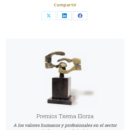
Compartir
Share
Share
Share
on
on
on
X
LinkedIn
Facebook
Premios Txema Elorza
A los valores humanos y profesionales en el sector