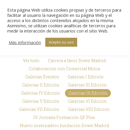
Esta página Web utiliza cookies propias y de terceros para
Sear
facilitar al usuario la navegación en su página Web y el
acceso a los distintos contenidos alojados en la misma.
Asimismo, se utilizan cookies analíticas de terceros para
Galerías de
medir la interacción de los usuarios con el sitio Web.
Estás aquí:
Inicio
Premios Txema Elorza
imágenes
Galerías de imágenes
Más información
Acepto su uso
Ver todo
Carrera a favor Down Madrid
Colaboración con Comercial Minia
Galerías Eventos
Galerías I Edición
Galerías II Edición
Galerías III Edición
Galerías IV Edición
Galerías IX Edición
Galerías V Edición
Galerías VI Edición
Galerías VII Edición
Galerías VIII Edición
IV Jornada Formación QF Plus
Nuevo invernadero fundación Down Madrid