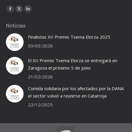
Encuéntranos en:
Facebook
X
Linkedin
page
page
page
Noticias
opens
opens
opens
in
in
in
Finalistas XII Premio Txema Elorza 2025
new
new
new
03/03/2026
window
window
window
El XII Premio Txema Elorza se entregará en
Zaragoza el próximo 5 de junio
21/02/2026
Comida solidaria por los afectados por la DANA:
el sector volvió a reunirse en Catarroja
22/12/2025