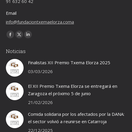
91 632 60 42
Email
info@fundaciontxemaelorza.coma
Encuéntranos en:
Facebook
X
Linkedin
page
page
page
Noticias
opens
opens
opens
in
in
in
Finalistas XII Premio Txema Elorza 2025
new
new
new
03/03/2026
window
window
window
El XII Premio Txema Elorza se entregará en
Zaragoza el próximo 5 de junio
21/02/2026
Comida solidaria por los afectados por la DANA:
el sector volvió a reunirse en Catarroja
22/12/2025