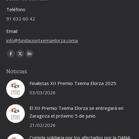
Teléfono
91 632 60 42
Email
info@fundaciontxemaelorza.coma
Encuéntranos en:
Facebook
X
Linkedin
page
page
page
Noticias
opens
opens
opens
in
in
in
Finalistas XII Premio Txema Elorza 2025
new
new
new
03/03/2026
window
window
window
El XII Premio Txema Elorza se entregará en
Zaragoza el próximo 5 de junio
21/02/2026
Comida solidaria por los afectados por la DANA: