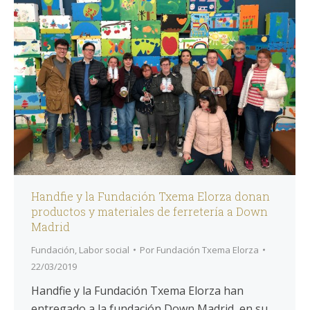
Handfie y la Fundación Txema Elorza donan
productos y materiales de ferretería a Down
Madrid
Fundación
,
Labor social
Por
Fundación Txema Elorza
22/03/2019
Handfie y la Fundación Txema Elorza han
entregado a la fundación Down Madrid, en su