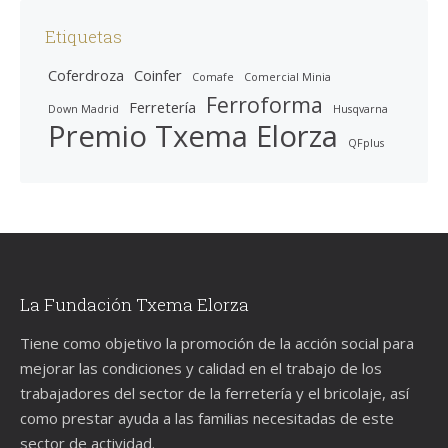
Etiquetas
Coferdroza
Coinfer
Comafe
Comercial Minia
Ferroforma
Ferretería
Down Madrid
Husqvarna
Premio Txema Elorza
QFplus
La Fundación Txema Elorza
Tiene como objetivo la promoción de la acción social para
mejorar las condiciones y calidad en el trabajo de los
trabajadores del sector de la ferretería y el bricolaje, así
como prestar ayuda a las familias necesitadas de este
sector de actividad.