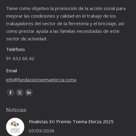
Tiene como objetivo la promoción de la acción social para
mejorar las condiciones y calidad en el trabajo de los
trabajadores del sector de la ferretería y el bricolaje, así
como prestar ayuda a las familias necesitadas de este
sector de actividad.
Teléfono
91 632 60 42
Email
info@fundaciontxemaelorza.coma
Encuéntranos en:
Facebook
X
Linkedin
page
page
page
Noticias
opens
opens
opens
in
in
in
Finalistas XII Premio Txema Elorza 2025
new
new
new
03/03/2026
window
window
window