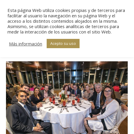
Esta página Web utiliza cookies propias y de terceros para
Sear
facilitar al usuario la navegación en su página Web y el
acceso a los distintos contenidos alojados en la misma.
Asimismo, se utilizan cookies analíticas de terceros para
Archivo de álbumes:
medir la interacción de los usuarios con el sitio Web.
Estás aquí:
Inicio
Galerías VIII Edición
Galería
Más información
Acepto su uso