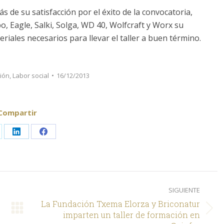
 de su satisfacción por el éxito de la convocatoria,
, Eagle, Salki, Solga, WD 40, Wolfcraft y Worx su
iales necesarios para llevar el taller a buen término.
ión
,
Labor social
16/12/2013
Compartir
are
Share
Share
on
on
LinkedIn
Facebook
SIGUIENTE
La Fundación Txema Elorza y Briconatur
Siguiente
imparten un taller de formación en