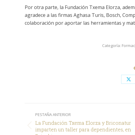
Por otra parte, la Fundación Txema Elorza, además
agradece a las firmas Aghasa Turis, Bosch, Compo
colaboración por aportar las herramientas y mater
Categoría:
Formac
Sh
on
X
Navegación
PESTAÑA ANTERIOR
entre
La Fundación Txema Elorza y Briconatur
comentarios
Pestaña
imparten un taller para dependientes, en