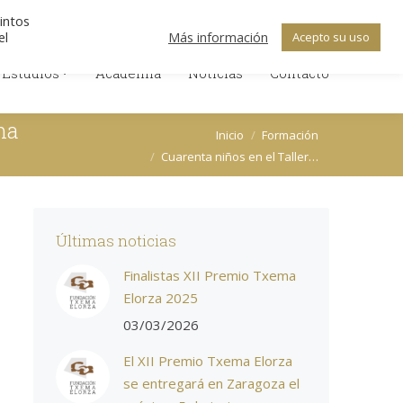
Search:
ica de Cookies
Política de Privacidad
tintos
Facebook
X
Linkedin
el
Más información
Acepto su uso
 Estudios
Academia
Noticias
Contacto
page
page
page
 Estudios
Academia
Noticias
opens
opens
Contacto
opens
in
in
in
new
new
new
ma
Estás aquí:
Inicio
Formación
window
window
window
Cuarenta niños en el Taller…
Últimas noticias
Finalistas XII Premio Txema
Elorza 2025
03/03/2026
El XII Premio Txema Elorza
se entregará en Zaragoza el