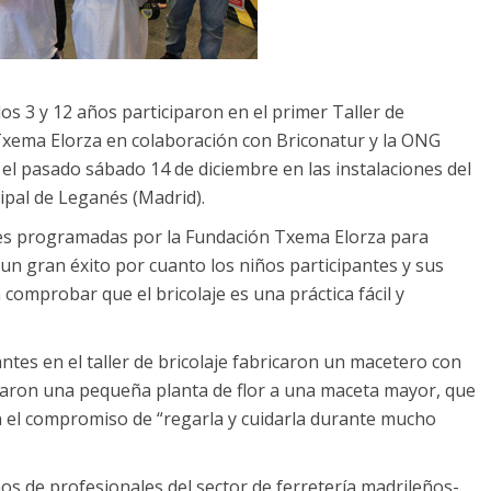
s 3 y 12 años participaron en el primer Taller de
 Txema Elorza en colaboración con Briconatur y la ONG
el pasado sábado 14 de diciembre en las instalaciones del
cipal de Leganés (Madrid).
dades programadas por la Fundación Txema Elorza para
n un gran éxito por cuanto los niños participantes y sus
comprobar que el bricolaje es una práctica fácil y
antes en el taller de bricolaje fabricaron un macetero con
ntaron una pequeña planta de flor a una maceta mayor, que
on el compromiso de “regarla y cuidarla durante mucho
inos de profesionales del sector de ferretería madrileños-