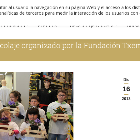
Colabore
Descargas
Aviso legal
Polít
itar al usuario la navegación en su página Web y el acceso a los dis
nalíticas de terceros para medir la interacción de los usuarios con 
 Fundación
Premios
Beca Jorge Cruceta.
Bolsa
 Fundación
Premios
Beca Jorge Cruceta.
Bolsa
ricolaje organizado por la Fundación Txe
Dic
16
2013