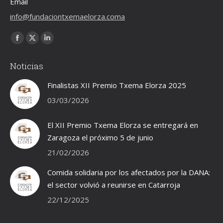
Email
info@fundaciontxemaelorza.coma
Encuéntranos en:
Facebook
X
Linkedin
page
page
page
Noticias
opens
opens
opens
in
in
in
Finalistas XII Premio Txema Elorza 2025
new
new
new
03/03/2026
window
window
window
El XII Premio Txema Elorza se entregará en
Zaragoza el próximo 5 de junio
21/02/2026
Comida solidaria por los afectados por la DANA:
el sector volvió a reunirse en Catarroja
22/12/2025