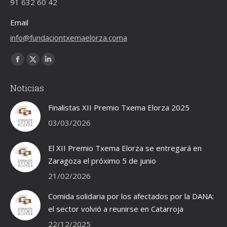
91 632 60 42
Email
info@fundaciontxemaelorza.coma
Encuéntranos en:
Facebook
X
Linkedin
page
page
page
Noticias
opens
opens
opens
in
in
in
Finalistas XII Premio Txema Elorza 2025
new
new
new
03/03/2026
window
window
window
El XII Premio Txema Elorza se entregará en
Zaragoza el próximo 5 de junio
21/02/2026
Comida solidaria por los afectados por la DANA:
el sector volvió a reunirse en Catarroja
22/12/2025