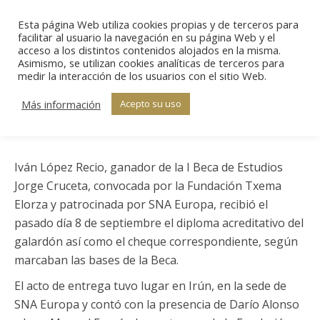
Esta página Web utiliza cookies propias y de terceros para
Sear
facilitar al usuario la navegación en su página Web y el
acceso a los distintos contenidos alojados en la misma.
Asimismo, se utilizan cookies analíticas de terceros para
Iván López Recio
medir la interacción de los usuarios con el sitio Web.
Estás aquí:
Inicio
Becas
recibe la I Beca Jorge
Iván López Recio
Más información
Acepto su uso
recibe la…
Cruceta
Iván López Recio, ganador de la I Beca de Estudios
Jorge Cruceta, convocada por la Fundación Txema
Elorza y patrocinada por SNA Europa, recibió el
pasado día 8 de septiembre el diploma acreditativo del
galardón así como el cheque correspondiente, según
marcaban las bases de la Beca.
El acto de entrega tuvo lugar en Irún, en la sede de
SNA Europa y contó con la presencia de Darío Alonso