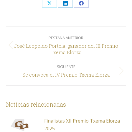
Share
Share
Share
on
on
on
X
LinkedIn
Facebook
Navegación
PESTAÑA ANTERIOR
entre
José Leopoldo Portela, ganador del III Premio
comentarios
Pestaña
Txema Elorza
anterior
SIGUIENTE
Siguiente
Se convoca el IV Premio Txema Elorza
Noticias relacionadas
Finalistas XII Premio Txema Elorza
2025