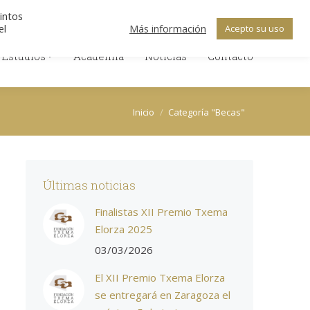
Search:
ica de Cookies
Política de Privacidad
tintos
Facebook
X
Linkedin
el
Más información
Acepto su uso
 Estudios
Academia
Noticias
Contacto
page
page
page
 Estudios
Academia
Noticias
opens
opens
Contacto
opens
in
in
in
new
new
new
Estás aquí:
window
window
window
Inicio
Categoría "Becas"
Últimas noticias
Finalistas XII Premio Txema
Elorza 2025
03/03/2026
El XII Premio Txema Elorza
se entregará en Zaragoza el