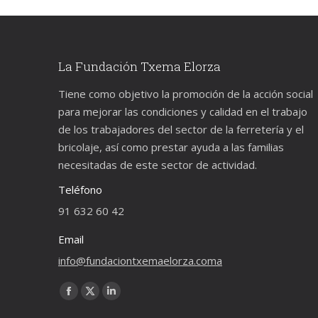
La Fundación Txema Elorza
Tiene como objetivo la promoción de la acción social
para mejorar las condiciones y calidad en el trabajo
de los trabajadores del sector de la ferretería y el
bricolaje, así como prestar ayuda a las familias
necesitadas de este sector de actividad.
Teléfono
91 632 60 42
Email
info@fundaciontxemaelorza.coma
Encuéntranos en:
Facebook
X
Linkedin
page
page
page