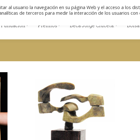
Colabore
Descargas
Aviso legal
Polít
itar al usuario la navegación en su página Web y el acceso a los dis
nalíticas de terceros para medir la interacción de los usuarios con 
 Fundación
Premios
Beca Jorge Cruceta.
Bolsa
 Fundación
Premios
Beca Jorge Cruceta.
Bolsa