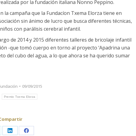
ealizada por la fundación italiana Nonno Peppino.
n la campaña que la Fundacíon Txema Elorza tiene en
ciación sin ánimo de lucro que busca diferentes técnicas,
iños con parálisis cerebral infantil.
rgo de 2014 y 2015 diferentes talleres de bricolaje infantil
ción -que tomó cuerpo en torno al proyecto ‘Apadrina una
eto del cubo del agua, a lo que ahora se ha querido sumar
Fundación
09/09/2015
s
Premio Txema Elorza
Compartir
are
Share
Share