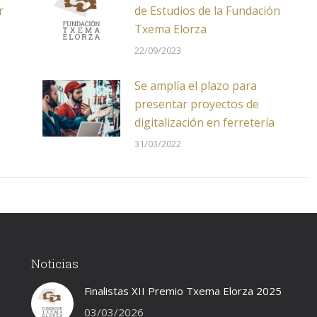
r
de Estudios de la Fundación
Txema Elorza
22/09/2023
s
Se amplía el plazo para
presentar proyectos de
digitalización en ferretería
31/03/2022
Noticias
Finalistas XII Premio Txema Elorza 2025
03/03/2026