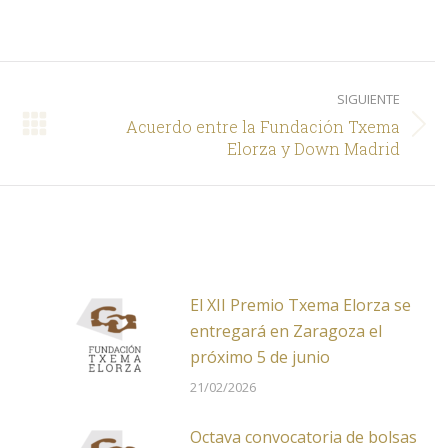
on
on
LinkedIn
Facebook
SIGUIENTE
Acuerdo entre la Fundación Txema
Siguiente
Elorza y Down Madrid
El XII Premio Txema Elorza se
entregará en Zaragoza el
próximo 5 de junio
21/02/2026
Octava convocatoria de bolsas