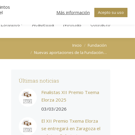
Search:
ica de Cookies
Política de Privacidad
tintos
Facebook
X
Linkedin
el
Más información
Acepto su uso
 Estudios
Academia
Noticias
Contacto
page
page
page
 Estudios
Academia
Noticias
opens
opens
Contacto
opens
in
in
in
new
new
new
Estás aquí:
Inicio
Fundación
window
window
window
Nuevas aportaciones de la Fundación…
Últimas noticias
Finalistas XII Premio Txema
Elorza 2025
03/03/2026
El XII Premio Txema Elorza
se entregará en Zaragoza el