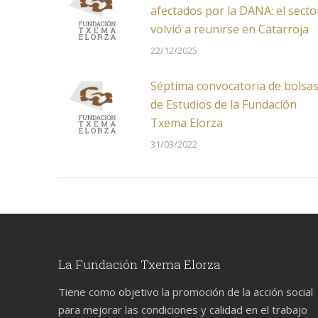
afectados por la DANA: el secto
volvió a reunirse en Catarroja
22/12/2025
Séptima convocatoria de bolsa
de Estudios de la Fundación
Txema Elorza
31/03/2022
La Fundación Txema Elorza
Tiene como objetivo la promoción de la acción social
para mejorar las condiciones y calidad en el trabajo