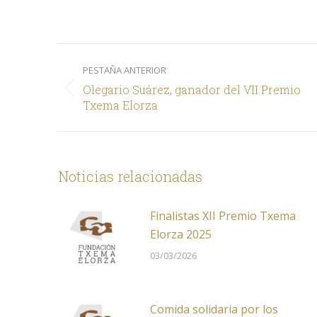
on
X
Navegación
PESTAÑA ANTERIOR
entre
Olegario Suárez, ganador del VII Premio
comentarios
Pestaña
Txema Elorza
anterior
Noticias relacionadas
Finalistas XII Premio Txema
Elorza 2025
03/03/2026
Comida solidaria por los