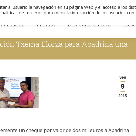
Colabore
Descargas
Aviso legal
Polít
itar al usuario la navegación en su página Web y el acceso a los dis
nalíticas de terceros para medir la interacción de los usuarios con 
 Fundación
Premios
Beca Jorge Cruceta.
Bolsa
 Fundación
Premios
Beca Jorge Cruceta.
Bolsa
ación Txema Elorza para Apadrina una
Sep
9
2015
emente un cheque por valor de dos mil euros a Apadrina