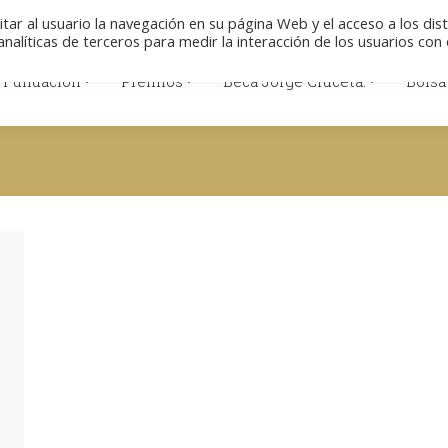
Colabore
Descargas
Aviso legal
Polít
itar al usuario la navegación en su página Web y el acceso a los dis
nalíticas de terceros para medir la interacción de los usuarios con 
 Fundación
Premios
Beca Jorge Cruceta.
Bolsa
 Fundación
Premios
Beca Jorge Cruceta.
Bolsa