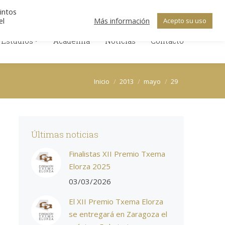
Search:
ica de Cookies
Política de Privacidad
tintos
Facebook
X
Linkedin
el
Más información
Acepto su uso
 Estudios
Academia
Noticias
Contacto
page
page
page
 Estudios
Academia
Noticias
opens
opens
Contacto
opens
in
in
in
new
new
new
Estás aquí:
window
window
window
Inicio
2013
mayo
29
Últimas noticias
Finalistas XII Premio Txema
Elorza 2025
03/03/2026
El XII Premio Txema Elorza
se entregará en Zaragoza el