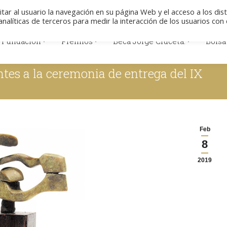
Colabore
Descargas
Aviso legal
Polít
itar al usuario la navegación en su página Web y el acceso a los dis
nalíticas de terceros para medir la interacción de los usuarios con 
 Fundación
Premios
Beca Jorge Cruceta.
Bolsa
 Fundación
Premios
Beca Jorge Cruceta.
Bolsa
entes a la ceremonia de entrega del IX
Feb
8
2019