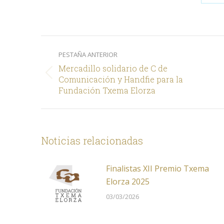
Sh
on
X
Navegación
PESTAÑA ANTERIOR
entre
Mercadillo solidario de C de
comentarios
Pestaña
Comunicación y Handfie para la
Fundación Txema Elorza
anterior
Noticias relacionadas
Finalistas XII Premio Txema
Elorza 2025
03/03/2026