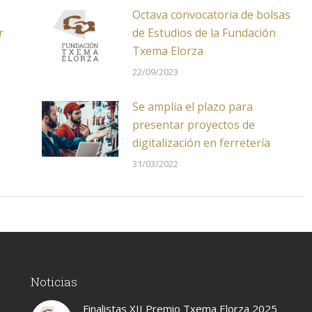
Octava convocatoria de bolsas
r
de Estudios de la Fundación
Txema Elorza
22/09/2023
s
Se amplía el plazo para
presentar proyectos de
digitalización en ferretería
31/03/2022
Noticias
Finalistas XII Premio Txema Elorza 2025