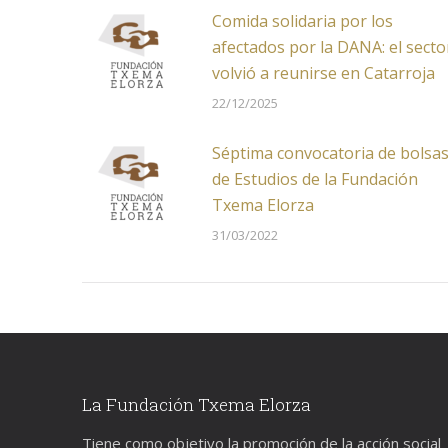
Comida solidaria por los
afectados por la DANA: el secto
volvió a reunirse en Catarroja
22/12/2025
Séptima convocatoria de bolsa
de Estudios de la Fundación
Txema Elorza
31/03/2022
La Fundación Txema Elorza
Tiene como objetivo la promoción de la acción social