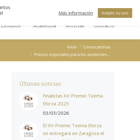
Search:
ica de Cookies
Política de Privacidad
tintos
Facebook
X
Linkedin
el
Más información
Acepto su uso
 Estudios
Academia
Noticias
Contacto
page
page
page
 Estudios
Academia
Noticias
opens
opens
Contacto
opens
in
in
in
new
new
new
Estás aquí:
Inicio
Convocatorias
window
window
window
Precios especiales para los asistentes…
Últimas noticias
Finalistas XII Premio Txema
Elorza 2025
03/03/2026
El XII Premio Txema Elorza
se entregará en Zaragoza el