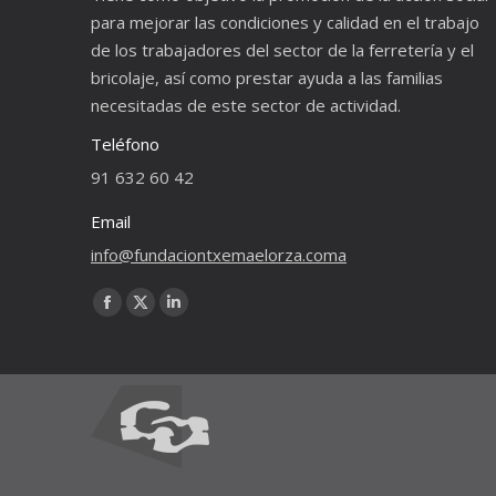
para mejorar las condiciones y calidad en el trabajo
de los trabajadores del sector de la ferretería y el
bricolaje, así como prestar ayuda a las familias
necesitadas de este sector de actividad.
Teléfono
91 632 60 42
Email
info@fundaciontxemaelorza.coma
Encuéntranos en:
Facebook
X
Linkedin
page
page
page
opens
opens
opens
in
in
in
new
new
new
window
window
window