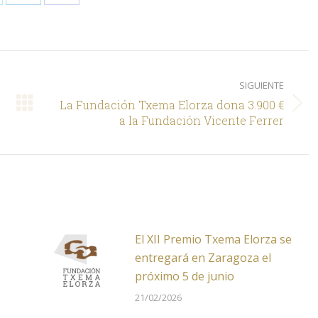
are
Share
Share
on
on
LinkedIn
Facebook
SIGUIENTE
La Fundación Txema Elorza dona 3.900 €
Siguiente
a la Fundación Vicente Ferrer
El XII Premio Txema Elorza se
entregará en Zaragoza el
próximo 5 de junio
21/02/2026