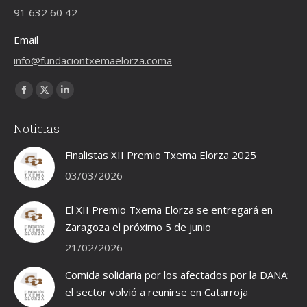
91 632 60 42
Email
info@fundaciontxemaelorza.coma
Encuéntranos en:
Facebook
X
Linkedin
page
page
page
Noticias
opens
opens
opens
in
in
in
Finalistas XII Premio Txema Elorza 2025
new
new
new
03/03/2026
window
window
window
El XII Premio Txema Elorza se entregará en
Zaragoza el próximo 5 de junio
21/02/2026
Comida solidaria por los afectados por la DANA:
el sector volvió a reunirse en Catarroja