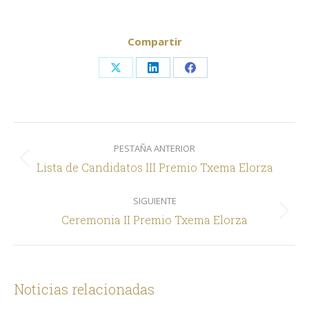
Compartir
Share
Share
Share
on
on
on
X
LinkedIn
Facebook
Navegación
PESTAÑA ANTERIOR
entre
Pestaña
Lista de Candidatos III Premio Txema Elorza
comentarios
anterior
SIGUIENTE
Siguiente
Ceremonia II Premio Txema Elorza
Noticias relacionadas