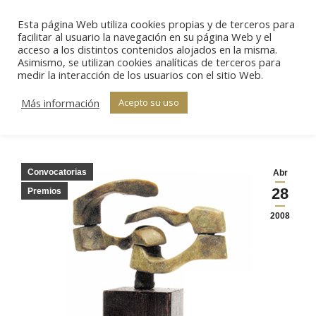
Esta página Web utiliza cookies propias y de terceros para
Sear
facilitar al usuario la navegación en su página Web y el
acceso a los distintos contenidos alojados en la misma.
Asimismo, se utilizan cookies analíticas de terceros para
Ceremonia de
medir la interacción de los usuarios con el sitio Web.
Estás aquí:
Inicio
Convocatorias
entrega II Premio
Ceremonia de
Más información
Acepto su uso
entrega II Premio…
Txema Elorza
Convocatorias
Abr
28
Premios
2008