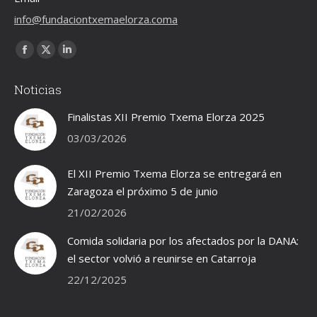
info@fundaciontxemaelorza.coma
Encuéntranos en:
Facebook
X
Linkedin
page
page
page
Noticias
opens
opens
opens
in
in
in
Finalistas XII Premio Txema Elorza 2025
new
new
new
03/03/2026
window
window
window
El XII Premio Txema Elorza se entregará en
Zaragoza el próximo 5 de junio
21/02/2026
Comida solidaria por los afectados por la DANA:
el sector volvió a reunirse en Catarroja
22/12/2025