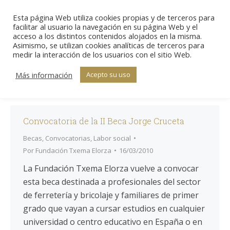
Esta página Web utiliza cookies propias y de terceros para
Sear
facilitar al usuario la navegación en su página Web y el
acceso a los distintos contenidos alojados en la misma.
Asimismo, se utilizan cookies analíticas de terceros para
Archivo por mes:
marzo
medir la interacción de los usuarios con el sitio Web.
Estás aquí:
Inicio
2010
2010
marzo
Más información
Acepto su uso
Convocatoria de la II Beca Jorge Cruceta
Becas
,
Convocatorias
,
Labor social
Por
Fundación Txema Elorza
16/03/2010
La Fundación Txema Elorza vuelve a convocar
esta beca destinada a profesionales del sector
de ferretería y bricolaje y familiares de primer
grado que vayan a cursar estudios en cualquier
universidad o centro educativo en España o en