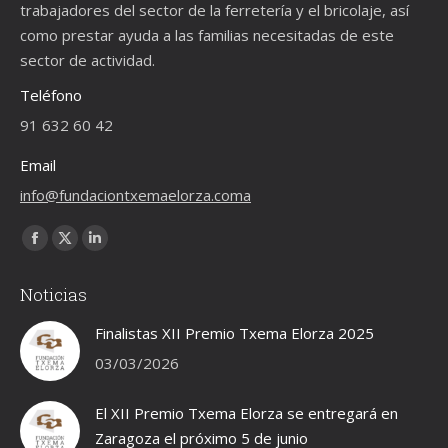
trabajadores del sector de la ferretería y el bricolaje, así
como prestar ayuda a las familias necesitadas de este
sector de actividad.
Teléfono
91 632 60 42
Email
info@fundaciontxemaelorza.coma
Encuéntranos en:
Facebook
X
Linkedin
page
page
page
Noticias
opens
opens
opens
in
in
in
Finalistas XII Premio Txema Elorza 2025
new
new
new
03/03/2026
window
window
window
El XII Premio Txema Elorza se entregará en
Zaragoza el próximo 5 de junio