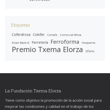
Etiquetas
Coferdroza
Coinfer
Comafe
Comercial Minia
Ferroforma
Ferretería
Down Madrid
Husqvarna
Premio Txema Elorza
QFplus
La Fundación Txema Elorza
Tiene como objetivo la promoción de la acción social para
mejorar las condiciones y calidad en el trabajo de los