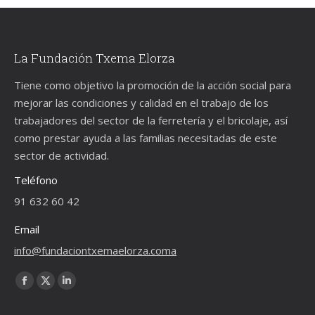
La Fundación Txema Elorza
Tiene como objetivo la promoción de la acción social para
mejorar las condiciones y calidad en el trabajo de los
trabajadores del sector de la ferretería y el bricolaje, así
como prestar ayuda a las familias necesitadas de este
sector de actividad.
Teléfono
91 632 60 42
Email
info@fundaciontxemaelorza.coma
Encuéntranos en:
Facebook
X
Linkedin
page
page
page