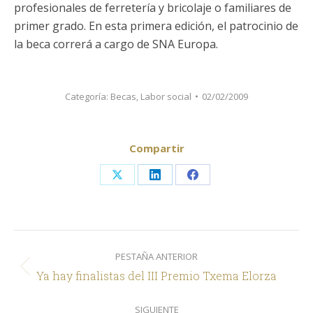
profesionales de ferretería y bricolaje o familiares de
primer grado. En esta primera edición, el patrocinio de
la beca correrá a cargo de SNA Europa.
Categoría:
Becas
,
Labor social
02/02/2009
Compartir
Share
Share
Share
on
on
on
X
LinkedIn
Facebook
Navegación
PESTAÑA ANTERIOR
entre
Pestaña
Ya hay finalistas del III Premio Txema Elorza
comentarios
anterior
SIGUIENTE