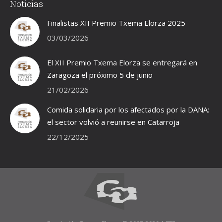
Noticias
opens
opens
opens
in
in
in
Finalistas XII Premio Txema Elorza 2025
new
new
new
03/03/2026
window
window
window
El XII Premio Txema Elorza se entregará en
Zaragoza el próximo 5 de junio
21/02/2026
Comida solidaria por los afectados por la DANA:
el sector volvió a reunirse en Catarroja
22/12/2025