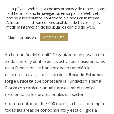
Esta página Web utiliza cookies propias y de terceros para
Sear
facilitar al usuario la navegación en su página Web y el
acceso a los distintos contenidos alojados en la misma.
Asimismo, se utilizan cookies analíticas de terceros para
Estás aquí:
medir la interacción de los usuarios con el sitio Web.
Inicio
Becas
Beca de Estudios
Beca de Estudios Jorge
Jorge Cruceta
Más información
Acepto su uso
Cruceta
En la reunión del Comité Organizador, el pasado día
29 de enero, y dentro de las actividades asistenciales
de la Fundación, se han aprobado también los
estatutos para la concesión de la
Beca de Estudios
Jorge Cruceta
que concederá la Fundación Txema
Elorza con carácter anual para elevar el nivel de
excelencia de los profesionales del sector.
Con una dotación de 3.000 euros, la beca contempla
todas las áreas de conocimiento y está dirigida a