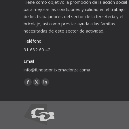
Tiene como objetivo la promoción de la acción social
para mejorar las condiciones y calidad en el trabajo
de los trabajadores del sector de la ferretería y el
bricolaje, así como prestar ayuda a las familias
necesitadas de este sector de actividad.
Teléfono
91 632 60 42
Email
info@fundaciontxemaelorza.coma
Encuéntranos en:
Facebook
X
Linkedin
page
page
page
opens
opens
opens
in
in
in
new
new
new
window
window
window