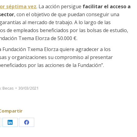
or séptima vez
. La acción persigue
facilitar el acceso a
sector
, con el objetivo de que puedan conseguir una
rantías al mercado de trabajo. A lo largo de las
ijos de empleados beneficiados por las bolsas de estudio,
ndación Txema Elorza de 50.000 €.
la Fundación Txema Elorza quiere agradecer a los
resas y organizaciones su compromiso al presentar
eneficiados por las acciones de la Fundación”.
a:
Becas
30/03/2021
Compartir
are
Share
Share
on
on