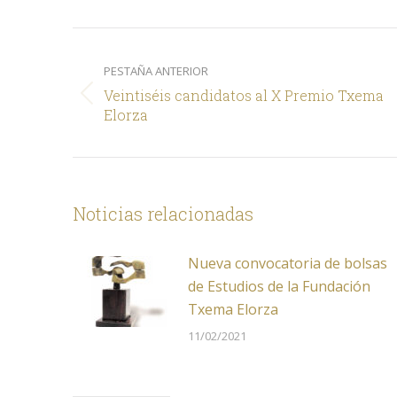
X
Navegación
entre
PESTAÑA ANTERIOR
comentarios
Veintiséis candidatos al X Premio Txema
Pestaña
Elorza
anterior
Noticias relacionadas
Nueva convocatoria de bolsas
de Estudios de la Fundación
Txema Elorza
11/02/2021