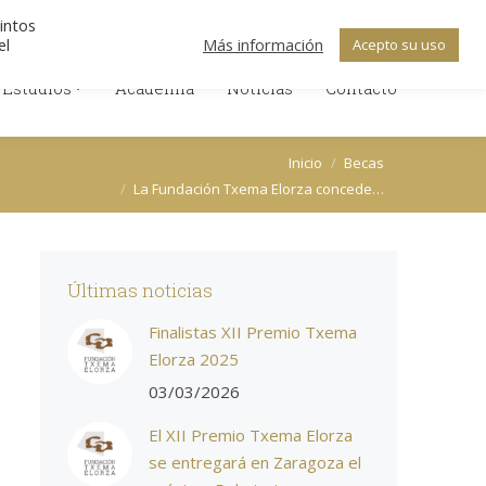
Search:
ica de Cookies
Política de Privacidad
tintos
Facebook
X
Linkedin
el
Más información
Acepto su uso
 Estudios
Academia
Noticias
Contacto
page
page
page
 Estudios
Academia
Noticias
opens
opens
Contacto
opens
in
in
in
new
new
new
Estás aquí:
Inicio
Becas
window
window
window
La Fundación Txema Elorza concede…
Últimas noticias
Finalistas XII Premio Txema
Elorza 2025
03/03/2026
El XII Premio Txema Elorza
se entregará en Zaragoza el