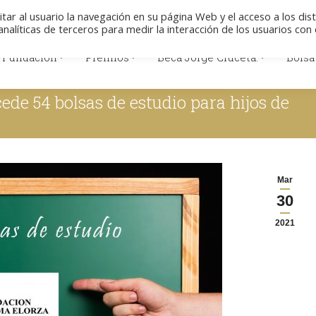
Colabore
Descargas
Aviso legal
Polít
itar al usuario la navegación en su página Web y el acceso a los dis
nalíticas de terceros para medir la interacción de los usuarios con 
 Fundación
Premios
Beca Jorge Cruceta.
Bolsa
 Fundación
Premios
Beca Jorge Cruceta.
Bolsa
e 54 bolsas de estudio para hijos de
Mar
30
2021