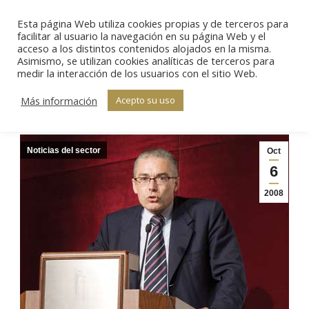
Esta página Web utiliza cookies propias y de terceros para
Sear
facilitar al usuario la navegación en su página Web y el
acceso a los distintos contenidos alojados en la misma.
Asimismo, se utilizan cookies analíticas de terceros para
El sector pierde a
medir la interacción de los usuarios con el sitio Web.
Estás aquí:
Inicio
Noticias del sector
Jorge Cruceta
El sector pierde a Jorge…
Más información
Acepto su uso
Noticias del sector
Oct
6
2008