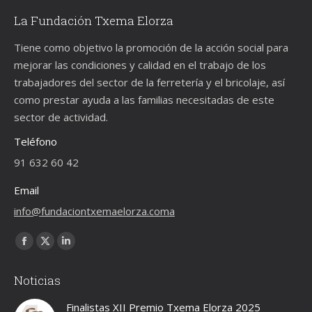
La Fundación Txema Elorza
Tiene como objetivo la promoción de la acción social para
mejorar las condiciones y calidad en el trabajo de los
trabajadores del sector de la ferretería y el bricolaje, así
como prestar ayuda a las familias necesitadas de este
sector de actividad.
Teléfono
91 632 60 42
Email
info@fundaciontxemaelorza.coma
Encuéntranos en:
Facebook
X
Linkedin
page
page
page
Noticias
opens
opens
opens
in
in
in
Finalistas XII Premio Txema Elorza 2025