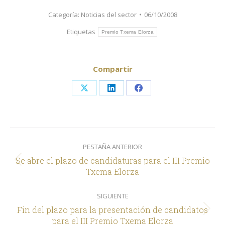
Categoría:
Noticias del sector
06/10/2008
Etiquetas
Premio Txema Elorza
Compartir
Share
Share
Share
on
on
on
X
LinkedIn
Facebook
Navegación
PESTAÑA ANTERIOR
entre
Se abre el plazo de candidaturas para el III Premio
comentarios
Pestaña
Txema Elorza
anterior
SIGUIENTE
Fin del plazo para la presentación de candidatos
Siguiente
para el III Premio Txema Elorza